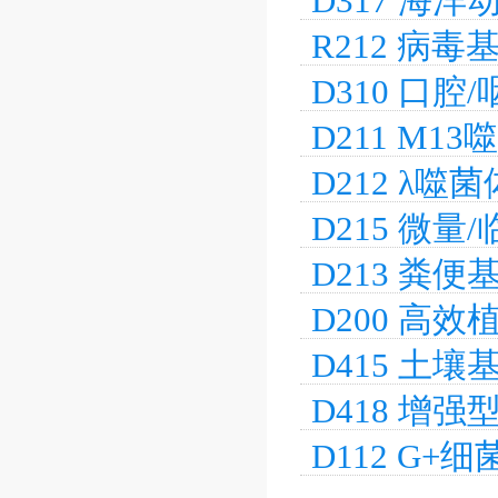
D317 海
R212 病毒
★★★
D310 口
D211 M
★★★
D212 λ
D215 微
D213 粪
D200 高
D415 土
加热）★
D418 增
D112 G