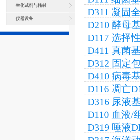
生化试剂与耗材
D311 凝
仪器设备
D210 酵
D117 选择
D411 真
D312 固
D410 病
D116 凋亡
D316 尿
D110 血
D319 唾
型）