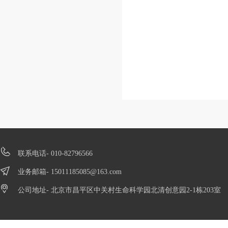
联系电话- 010-82796566
业务邮箱-
15011185085@163.com
公司地址- 北京市昌平区中关村生命科学园北清创意园2-1栋203室