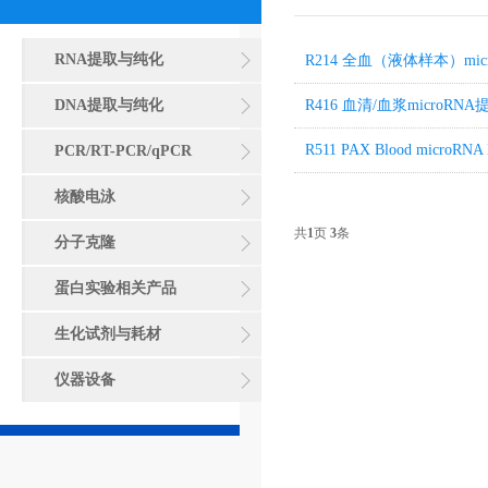
RNA提取与纯化
R214 全血（液体样本）mi
DNA提取与纯化
R416 血清/血浆microRN
R511 PAX Blood microRNA 
PCR/RT-PCR/qPCR
核酸电泳
共
1
页
3
条
分子克隆
蛋白实验相关产品
生化试剂与耗材
仪器设备