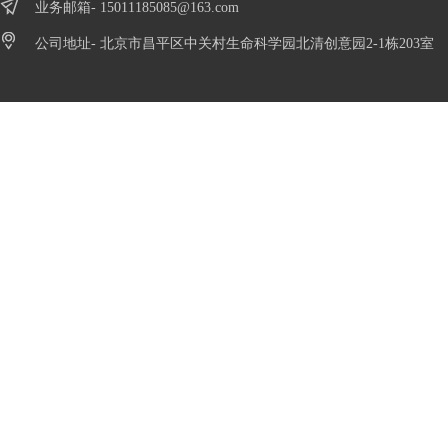
业务邮箱-
15011185085@163.com
公司地址- 北京市昌平区中关村生命科学园北清创意园2-1栋203室