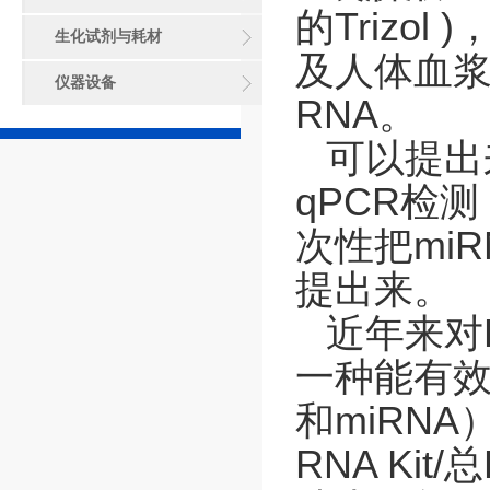
的Trizo
生化试剂与耗材
及人体血浆和血
仪器设备
RNA。
可以提出
qPCR
检测
次性把
miR
提出来。
近年来对
一种能有
和
miRNA
RNA Kit/
总