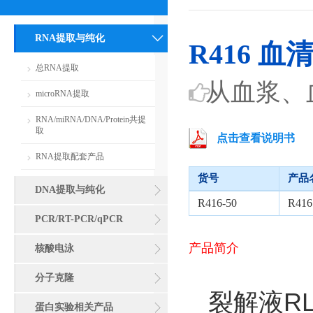
RNA提取与纯化
R416 血
总RNA提取
从血浆、血
microRNA提取
RNA/miRNA/DNA/Protein共提
取
点击查看说明书
RNA提取配套产品
货号
产品
DNA提取与纯化
R416-50
R41
PCR/RT-PCR/qPCR
产品简介
核酸电泳
分子克隆
裂解液RLS是
蛋白实验相关产品