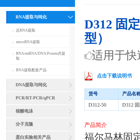
RNA提取与纯化
D312 
总RNA提取
型）
microRNA提取
适用于快
RNA/miRNA/DNA/Protein共提
取
RNA提取配套产品
点击下载说明书
DNA提取与纯化
货号
产品名
PCR/RT-PCR/qPCR
D312-50
D312
核酸电泳
分子克隆
产品简介
福尔马林固
蛋白实验相关产品