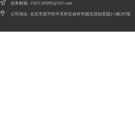
业务邮箱-
15011185085@163.com
公司地址- 北京市昌平区中关村生命科学园北清创意园2-1栋203室