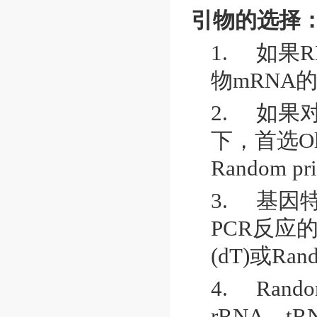
引物的选择
1.
如果
R
物
mRNA
2.
如果
下，首选
O
Random pr
3.
基因
PCR
反应
(dT)
或
Rand
4.
Rando
rRNA
，
tR