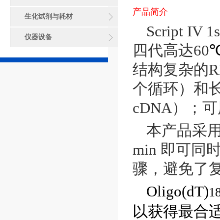
产品简介
生化试剂与耗材
Script IV 1
仪器设备
四代高达
60
结构复杂的
R
个循环）和
cDNA
）；可
本产品采
min
即
可同
骤，避免了
Oligo(dT)
1
以获得最合