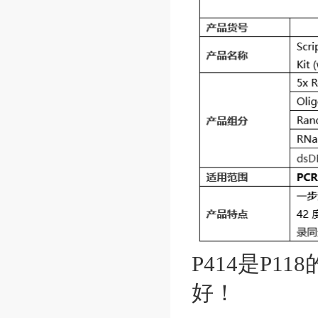
P414是P11
好！