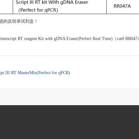
首选的反转录试剂盒！
imesc
ript RT reagent Kit with gDNA Eraser(Perfect Real Time)（cat# RR04
pt III RT MasterMix(Perfect for qPCR)