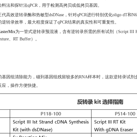
染料法和探针法
qPCR
，用于检测高拷贝或低拷贝基因。
三代高效逆转录酶和热敏型
dsDNase
，针对
qPCR
进行特别优化
oligo dT
和
N6
的逆转录效率，最大程度保证了
qPCR
结果的真实性和可重复性
。
asterMix
为一管式逆转录预混液，含有逆转录所需的所有试剂（
Script III 
xture
、
RT Buffer
）。
的基因组清除能力，碰到基因组残留较多的
RNA
样本时，这款逆转录试剂
反应，操作方便快捷。