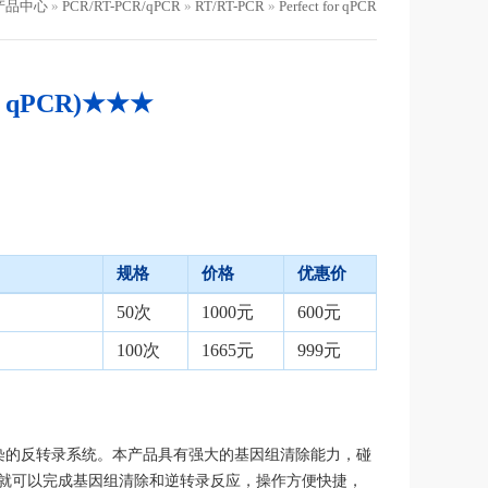
产品中心
»
PCR/RT-PCR/qPCR
»
RT/RT-PCR
»
Perfect for qPCR
 for qPCR)★★★
规格
价格
优惠价
50次
1000元
600元
100次
1665元
999元
染的反转录系统。本产品具有强大的基因组清除能力，碰
就可以完成
基因组清除和逆转录反应，操作方便快捷，