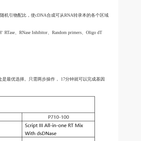
随机引物配比，使
cDNA
合成可从
RNA
转录本的各个区域
H
ˉ
RTase
、
RNase Inhibitor
、
Random primers
、
Oligo dT
盒是最优选择。只需两步操作，
17
分钟就可以完成
基因