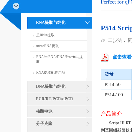
Perfect for q
RNA提取与纯化
P514 Scri
总RNA提取
二步法， 同款
microRNA提取
点击查看
RNA/miRNA/DNA/Protein共提
取
RNA提取配套产品
货号
P514-50
DNA提取与纯化
P514-100
PCR/RT-PCR/qPCR
核酸电泳
产品简介
Script III R
分子克隆
到基因组残留较