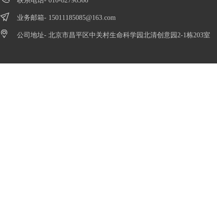
联系电话- 010-82796566
业务邮箱-
15011185085@163.com
公司地址- 北京市昌平区中关村生命科学园北清创意园2-1栋203室