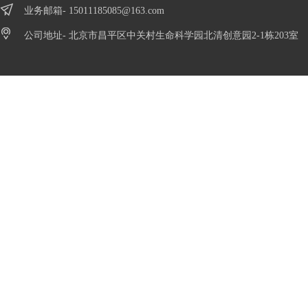
业务邮箱-
15011185085@163.com
公司地址- 北京市昌平区中关村生命科学园北清创意园2-1栋203室