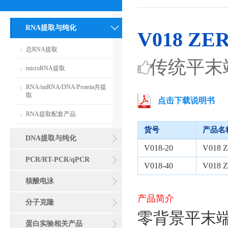
RNA提取与纯化
V018 
总RNA提取
传统平末
microRNA提取
RNA/miRNA/DNA/Protein共提
取
点击下载说明书
RNA提取配套产品
货号
产品名
DNA提取与纯化
V018-20
V018
PCR/RT-PCR/qPCR
V018-40
V018
核酸电泳
产品简介
分子克隆
零背景平末
蛋白实验相关产品