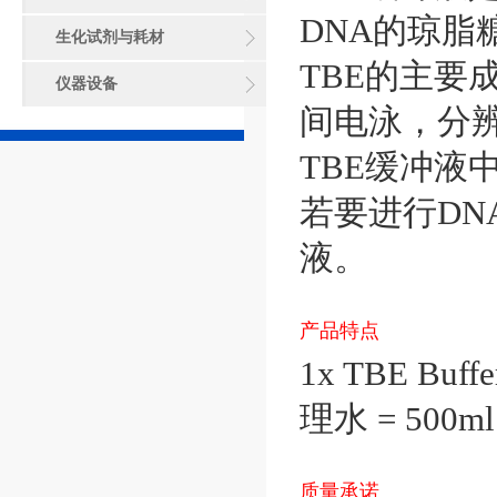
DNA的琼脂
生化试剂与耗材
TBE的主要
仪器设备
间电泳，分辨
TBE缓冲液
若要进行DN
液。
产品特点
1x TBE Buf
理水 = 500ml 
质量承诺