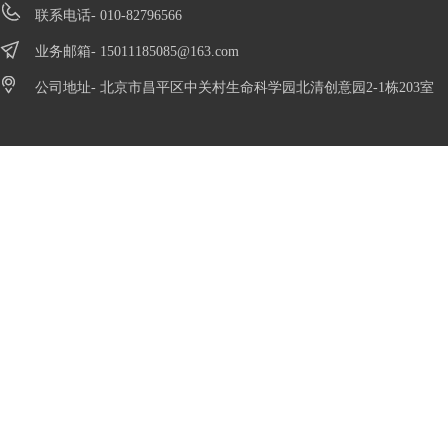
联系电话- 010-82796566
业务邮箱-
15011185085@163.com
公司地址- 北京市昌平区中关村生命科学园北清创意园2-1栋203室