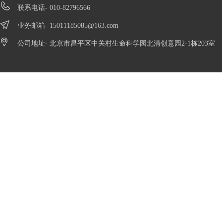
联系电话- 010-82796566
业务邮箱-
15011185085@163.com
公司地址- 北京市昌平区中关村生命科学园北清创意园2-1栋203室