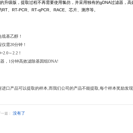
15）的升级版，提取过程不再需要使用氯仿，并采用独有的gDNA过滤器，高
A的RT、RT-PCR、RT-qPCR、RACE、芯片、测序等。
免巯基乙醇！
仅需20分钟！
=2.0～2.2！
滤器，1分钟高效滤除基因组DNA!
进口产品可以提取的样本,而我们公司的产品不能提取,每个样本奖励发现者
没有了
下一篇：