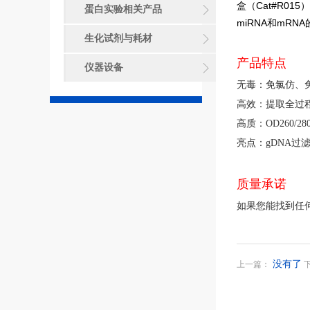
盒（Cat#R0
蛋白实验相关产品
miRNA和mRN
生化试剂与耗材
产品特点
仪器设备
无毒：免氯仿、
高效：提取全过程
高质：OD260/280
亮点：gDNA过
质量承诺
如果您能找到任何
没有了
上一篇：