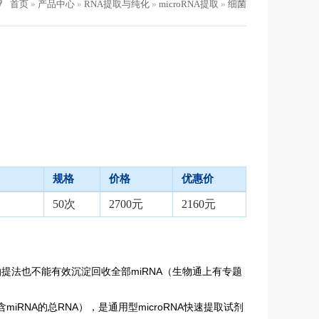
首页
»
产品中心
»
RNA提取与纯化
»
microRNA提取
»
细菌
规格
价格
优惠价
50次
2700元
2160元
ol沉淀抽提法也不能有效沉淀回收全部miRNA（生物通上有专题
miRNA的总RNA），是通用型microRNA快速提取试剂