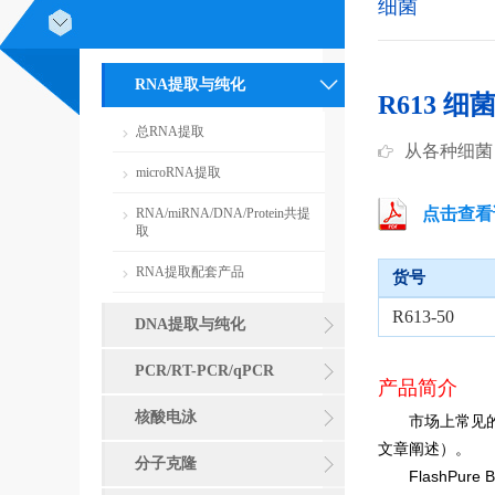
细菌
RNA提取与纯化
R613 
总RNA提取
从各种细菌（
microRNA提取
点击查看
RNA/miRNA/DNA/Protein共提
取
RNA提取配套产品
货号
R613-50
DNA提取与纯化
PCR/RT-PCR/qPCR
产品简介
核酸电泳
市场上常见的
文章阐述）。
分子克隆
FlashPure B