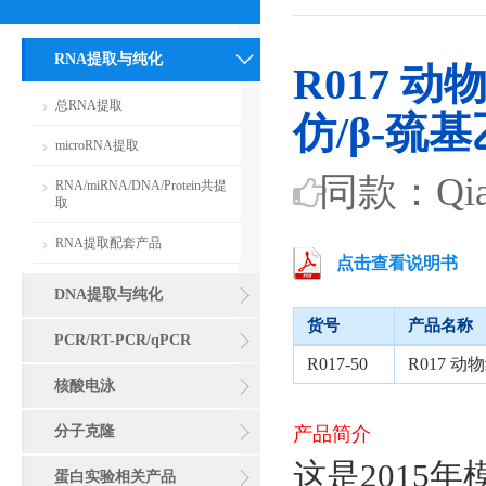
RNA提取与纯化
R017 
总RNA提取
仿/β-巯
microRNA提取
同款：Qiag
RNA/miRNA/DNA/Protein共提
取
RNA提取配套产品
点击查看说明书
DNA提取与纯化
货号
产品名称
PCR/RT-PCR/qPCR
R017-50
R017 
核酸电泳
分子克隆
产品简介
这是2015年模
蛋白实验相关产品