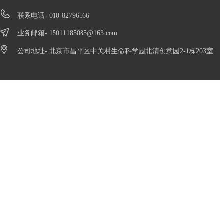
联系电话- 010-82796566
业务邮箱-
15011185085@163.com
公司地址- 北京市昌平区中关村生命科学园北清创意园2-1栋203室