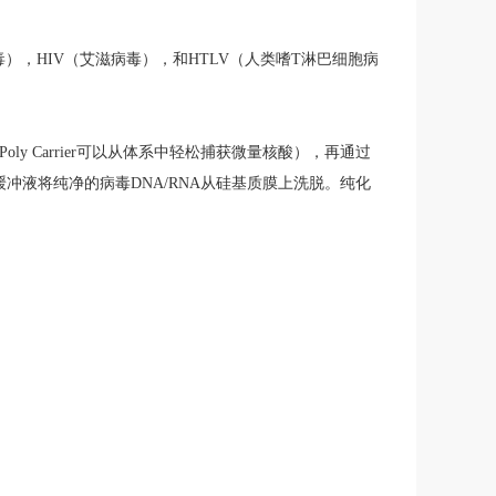
毒），HIV（艾滋病毒），和HTLV（人类嗜T淋巴细胞病
y Carrier可以从体系中轻松捕获微量核酸），再通过
液将纯净的病毒DNA/RNA从硅基质膜上洗脱。纯化