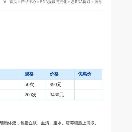
首页
»
产品中心
»
RNA提取与纯化
»
总RNA提取
»
病毒
规格
价格
优惠价
50次
990元
200次
3480元
无细胞体液，包括血浆、血清、腹水、培养细胞上清液、