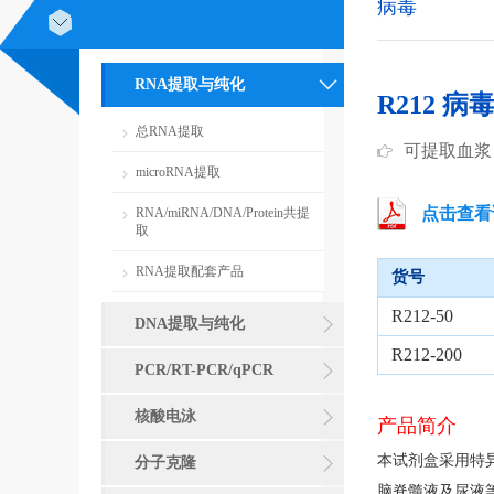
病毒
RNA提取与纯化
R212 
总RNA提取
可提取血浆
microRNA提取
点击查看
RNA/miRNA/DNA/Protein共提
取
RNA提取配套产品
货号
R212-50
DNA提取与纯化
R212-200
PCR/RT-PCR/qPCR
核酸电泳
产品简介
本试剂盒采用特
分子克隆
脑脊髓液及尿液等