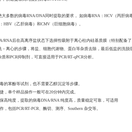
大多数的病毒RNA/DNA同时提取的要求， 如病毒RNA：HCV（丙肝病
A：HBV（乙肝病毒）和CMV（巨细胞病毒）。
A/RNA后在高离序盐状态下选择性吸附于离心柱内硅基质膜（特别配备了Pol
洗－离心的步骤，将盐、细胞代谢物、蛋白等杂质去除，最后低盐的洗脱缓冲
和PCR抑制剂，可直接适用于PCR/RT-qPCR分析。
有毒的苯酚等试剂，也不需要乙醇沉淀等步骤。
捷，单个样品操作一般可在20分钟内完成。
保高纯度，提取的病毒DNA/RNA 纯度高，质量稳定可靠，可适用
，包括PCR/RT-PCR、酶切、测序、Southern 杂交等。