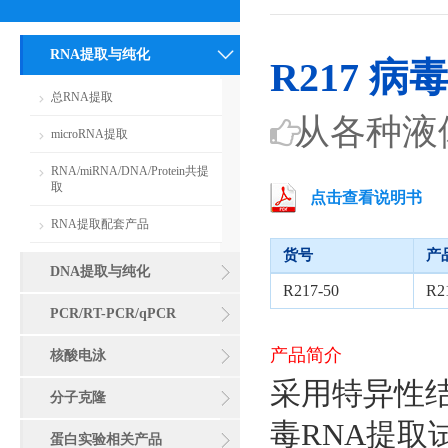
RNA提取与纯化
R217 
总RNA提取
从各种液
microRNA提取
RNA/miRNA/DNA/Protein共提
取
点击查看说明书
RNA提取配套产品
货号
产
DNA提取与纯化
R217-50
R
PCR/RT-PCR/qPCR
产品简介
核酸电泳
采用特异性结
分子克隆
毒RNA提
蛋白实验相关产品